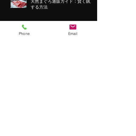
天然まぐろ通販ガイド：賢く購入
する方法
Phone
Email
長久水産ニュース！新米コック長
奮闘中！
海技免許を取得するために頑張っ
てます。
水産大国日本復活プロジェクト始
動