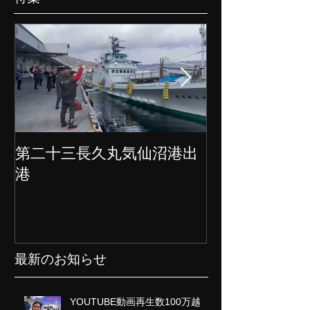
第二十三長久丸気仙沼港出
水産大国日本
港
クト始動
最新のお知らせ
YOUTUBE動画再生数100万越