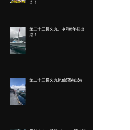
え！
第二十三長久丸、令和8年初出
港！
第二十三長久丸気仙沼港出港