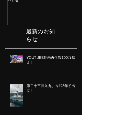
第二十三長久丸気仙沼港
水産大国日本
出港
ェクト始動
最新のお知
らせ
YOUTUBE動画再生数100万越
え！
第二十三長久丸、令和8年初出
港！