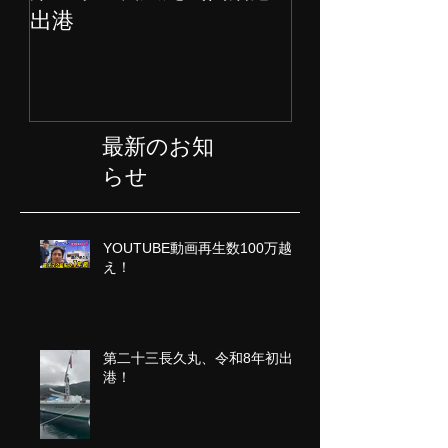
第二十三長久丸気仙沼港
水産大国日本
出港
ェクト始動
最新のお知
らせ
YOUTUBE動画再生数100万越
え！
第二十三長久丸、令和8年初出
港！