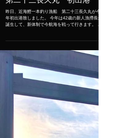
昨日、近海鰹一本釣り漁船 第二十三長久丸が今
年初出港致しました。 今年は42歳の新人漁撈長が
誕生して、新体制で今航海を戦って行きます。 乗
組員の皆様が怪我無く航海安全・大漁満足する事
をお祈りしております。 テレビの取材も受けたの
で、アップしてみました。＾＾笑