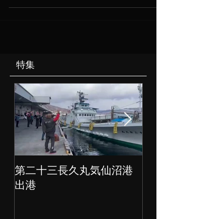
宮」「青峯山」に行って参拝して来ました。 コロ
ナ禍ではありますが、大変な人出でした。...
特集
第二十三長久丸気仙沼港
水産大国日本
出港
ェクト始動