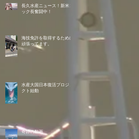
長久水産ニュース！新米コ
ック長奮闘中！
海技免許を取得するために
頑張ってます。
水産大国日本復活プロジェ
クト始動
奇跡の動画