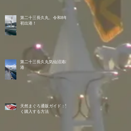
第二十三長久丸、令和8年
初出港！
第二十三長久丸気仙沼港出
港
天然まぐろ通販ガイド：賢
く購入する方法