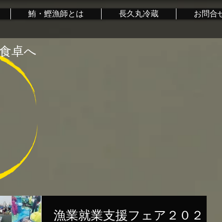
鮪・鰹漁師とは
長久丸冷蔵
お問合
食卓へ
漁業就業支援フェア２０２