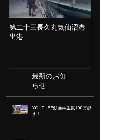
第二十三長久丸気仙沼港
水産大国日本
出港
ェクト始動
最新のお知
らせ
YOUTUBE動画再生数100万越
え！