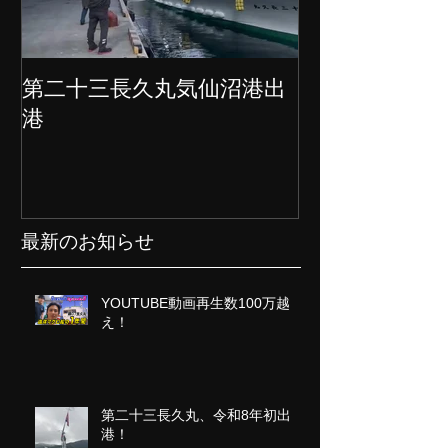
第二十三長久丸気仙沼港出
水産大国日本
港
クト始動
最新のお知らせ
YOUTUBE動画再生数100万越
え！
第二十三長久丸、令和8年初出
港！