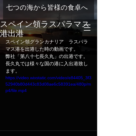
七つの海から皆様の食卓へ
スペイン領ラスパラマス
港出港
スペイン領グランカナリア　ラスパラ
マス港を出港した時の動画です。
弊社「第八十七長久丸」の出港です。
長久丸では様々な国の港に入出港致し
ます。
https://video.wixstatic.com/video/e84405_3f3
52940b80d443c83d08ae6c58391ea/480p/m
p4/file.mp4