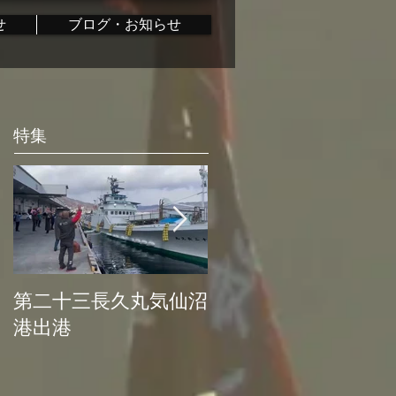
せ
ブログ・お知らせ
特集
第二十三長久丸気仙沼
水産大国日本復活プ
港出港
ロジェクト始動