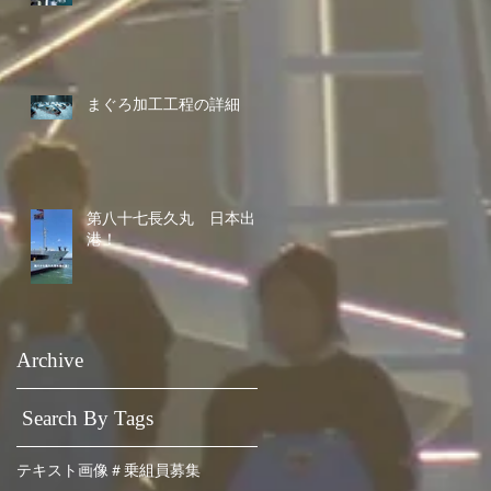
まぐろ加工工程の詳細
第八十七長久丸 日本出
港！
Archive
Search By Tags
テキスト
画像
＃乗組員募集