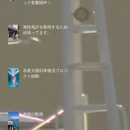
ック長奮闘中！
海技免許を取得するために
頑張ってます。
水産大国日本復活プロジェ
クト始動
奇跡の動画