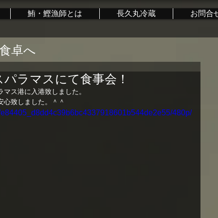
鮪・鰹漁師とは
長久丸冷蔵
お問合
食卓へ
スパラマスにて食事会！
ラマス港に入港致しました。
安心致しました。＾＾
ideo/e84405_d8dd4c39b6bc4337918601b544de2e55/480p/