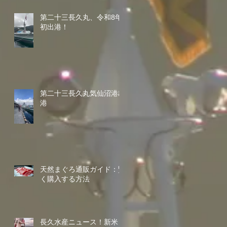
第二十三長久丸、令和8年
初出港！
第二十三長久丸気仙沼港出
港
天然まぐろ通販ガイド：賢
く購入する方法
長久水産ニュース！新米コ