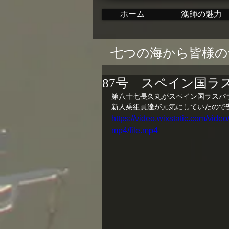
ホーム
漁師の魅力
七つの海から皆様の
87号 スペイン国ラ
第八十七長久丸がスペイン国ラスパ
新人乗組員達が元気にしていたので
https://video.wixstatic.com/v
mp4/file.mp4