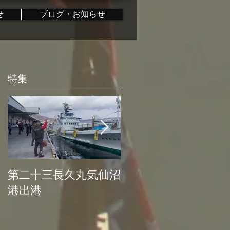
せ
ブログ・お知らせ
特集
第二十三長久丸気仙沼
水産大国日本復活プ
港出港
ロジェクト始動