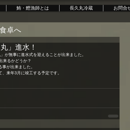
鮪・鰹漁師とは
長久丸冷蔵
お問合
食卓へ
久丸」進水！
久丸」が無事に進水式を迎えることが出来ました。
出来るかどうか？
る事が出来ました。
て、来年3月に竣工する予定です。