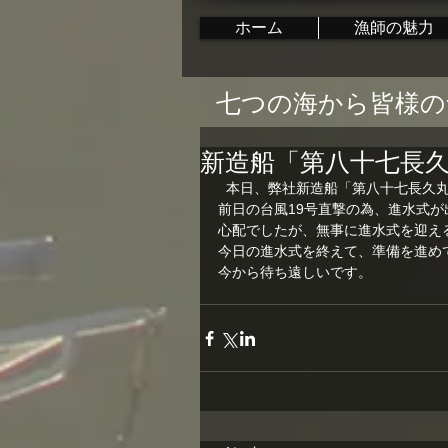
ホーム
漁師の魅力
七つの海から皆様の
新造船「第八十七長
  本日、弊社新造船「第八十七長
前日の台風19号直撃の為、進水式が
心配でしたが、無事に進水式を迎え
今日の進水式を終えて、準備を進め
今から待ち遠しいです。