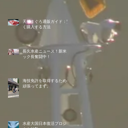
天然まぐろ通販ガイド：賢
く購入する方法
長久水産ニュース！新米コ
ック長奮闘中！
海技免許を取得するために
頑張ってます。
水産大国日本復活プロジェ