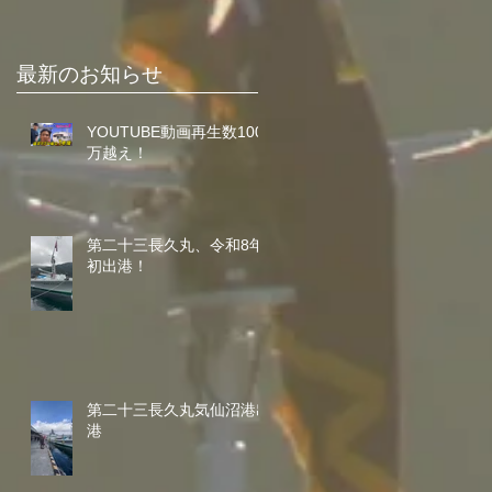
最新のお知らせ
YOUTUBE動画再生数100
万越え！
第二十三長久丸、令和8年
初出港！
第二十三長久丸気仙沼港出
港