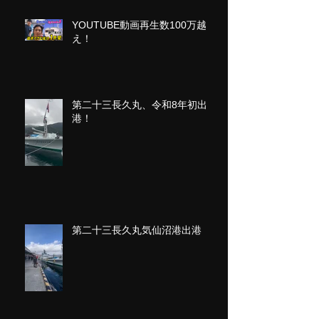
YOUTUBE動画再生数100万越
え！
第二十三長久丸、令和8年初出
港！
第二十三長久丸気仙沼港出港