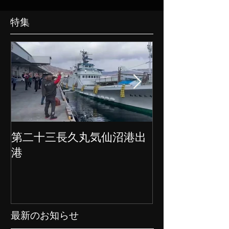
特集
第二十三長久丸気仙沼港出
水産大国日本
港
クト始動
最新のお知らせ