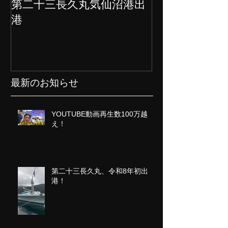
第二十三長久丸気仙沼港出
水産大国日本
港
クト始動
最新のお知らせ
YOUTUBE動画再生数100万越
え！
第二十三長久丸、令和8年初出
港！