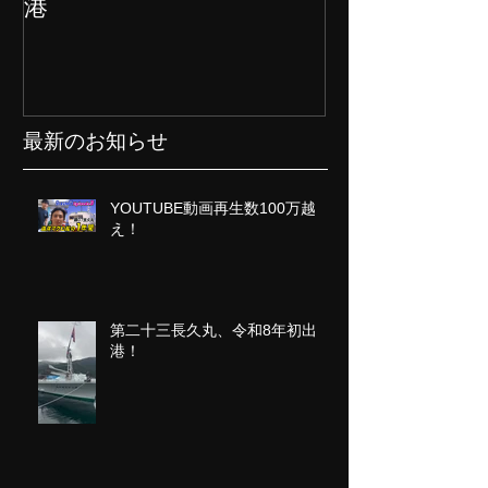
港
クト始動
最新のお知らせ
YOUTUBE動画再生数100万越
え！
第二十三長久丸、令和8年初出
港！