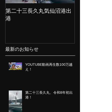
第二十三長久丸気仙沼港出
水産大国日本
港
クト始動
最新のお知らせ
YOUTUBE動画再生数100万越
え！
第二十三長久丸、令和8年初出
港！