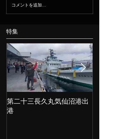
コメントを追加…
特集
第二十三長久丸気仙沼港出
水産大国日本
港
クト始動