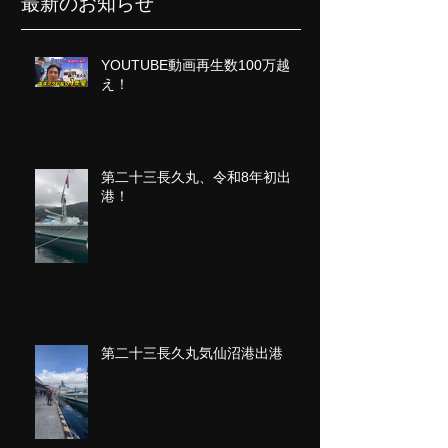
最新のお知らせ
YOUTUBE動画再生数100万越
え！
第二十三長久丸、令和8年初出
港！
第二十三長久丸気仙沼港出港