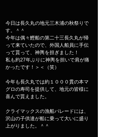
今日は長久丸の地元三木浦の秋祭りで
す。＾＾
今年は偶々鰹船の第二十三長久丸が帰
って来ていたので、外国人船員に手伝
って貰って、神輿を担ぎました！
私も約27年ぶりに神輿を担いで肩が痛
かったです！＞＜（笑）
今年も長久丸では約１０００貫の本マ
グロの寿司を提供して、地元の皆様に
喜んで貰えました。
クライマックスの漁船パレードには、
沢山の子供達が船に乗って大いに盛り
上がりました。＾＾