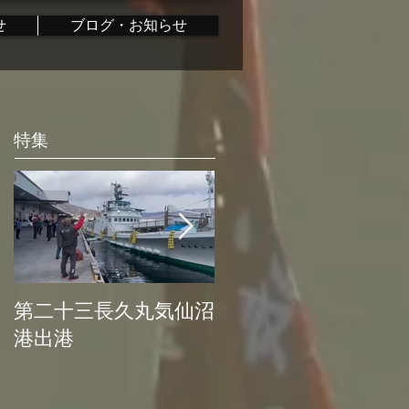
せ
ブログ・お知らせ
特集
第二十三長久丸気仙沼
水産大国日本復活プ
港出港
ロジェクト始動