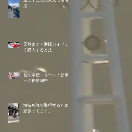
第二十三長久丸気仙沼港出
港
天然まぐろ通販ガイド：賢
く購入する方法
長久水産ニュース！新米コ
ック長奮闘中！
海技免許を取得するために
頑張ってます。