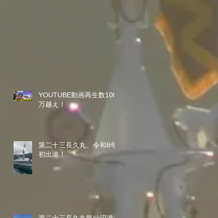
YOUTUBE動画再生数100
万越え！
第二十三長久丸、令和8年
初出港！