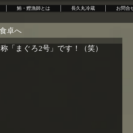
鮪・鰹漁師とは
長久丸冷蔵
お問合
食卓へ
称「まぐろ2号」です！（笑）