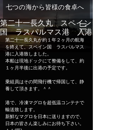
七つの海から皆様の食卓へ
第二十一長久丸 スペイン
国 ラスパルマス港 入港
第二十一長久丸が約１年２ヶ月の航海
を終えて、スペイン国　ラスパルマス
港に入港致しました。
本船は現地ドックにて整備をして、約
１ヶ月半後に出港の予定です。
乗組員はその間飛行機で帰国して、静
養して頂きます。＾＾
港で、冷凍マグロを超低温コンテナで
輸送致します。
新鮮なマグロを日本に送りますので、
日本の皆さん楽しみにお待ち下さい。