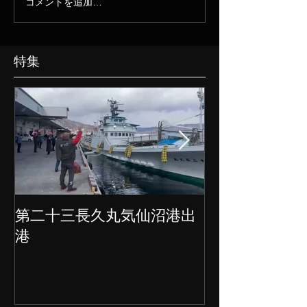
コメントを追加…
特集
第二十三長久丸気仙沼港出
水産大国日本
港
クト始動