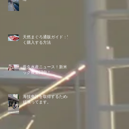
天然まぐろ通販ガイド：賢
く購入する方法
長久水産ニュース！新米コ
ック長奮闘中！
海技免許を取得するために
頑張ってます。