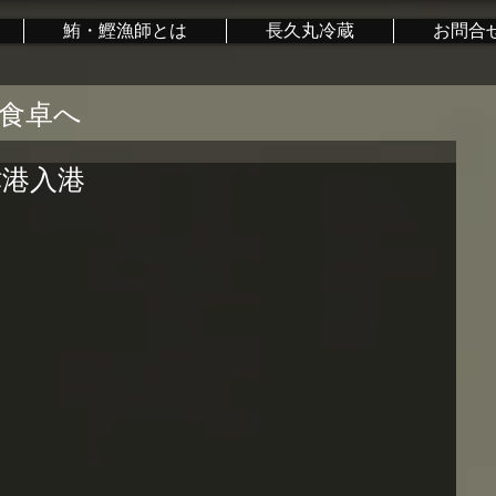
鮪・鰹漁師とは
長久丸冷蔵
お問合
食卓へ
津港入港