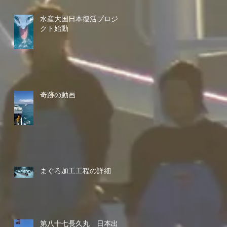
水産大国日本復活プロジェ
クト始動
奇跡の動画
まぐろ加工工程の詳細
第八十七長久丸 日本出