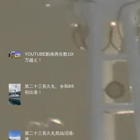
YOUTUBE動画再生数100
万越え！
第二十三長久丸、令和8年
初出港！
第二十三長久丸気仙沼港出
港