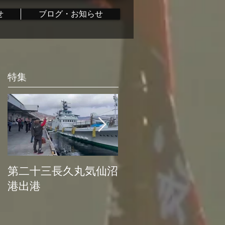
せ
ブログ・お知らせ
特集
第二十三長久丸気仙沼
水産大国日本復活プ
港出港
ロジェクト始動