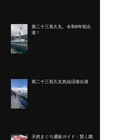
第二十三長久丸、令和8年初出
港！
第二十三長久丸気仙沼港出港
天然まぐろ通販ガイド：賢く購入