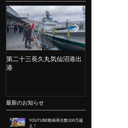
第二十三長久丸気仙沼港出
水産大国日本
港
クト始動
最新のお知らせ
YOUTUBE動画再生数100万越
え！