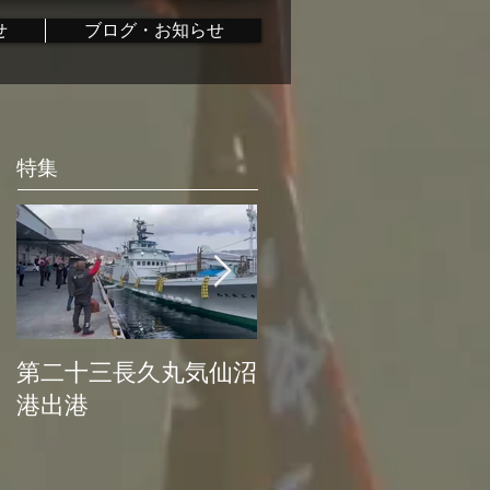
せ
ブログ・お知らせ
特集
第二十三長久丸気仙沼
水産大国日本復活プ
港出港
ロジェクト始動