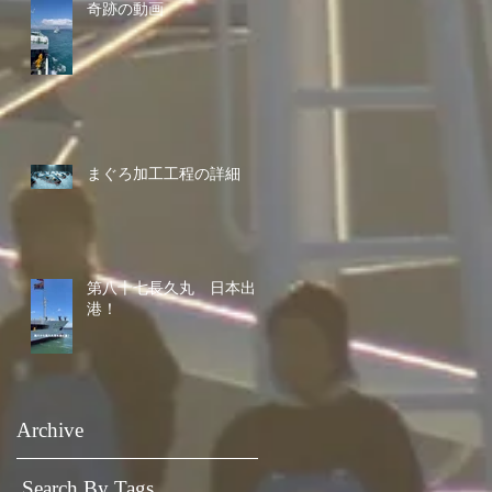
奇跡の動画
まぐろ加工工程の詳細
第八十七長久丸 日本出
港！
Archive
Search By Tags