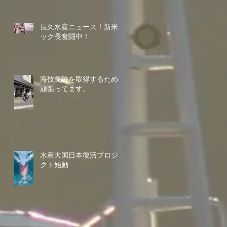
長久水産ニュース！新米コ
ック長奮闘中！
海技免許を取得するために
頑張ってます。
水産大国日本復活プロジェ
クト始動