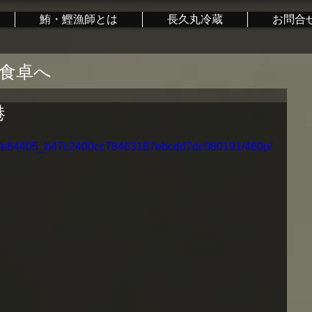
鮪・鰹漁師とは
長久丸冷蔵
お問合
食卓へ
港
ideo/e84405_b47c2400cc78463187ebcdd7dc080191/480p/