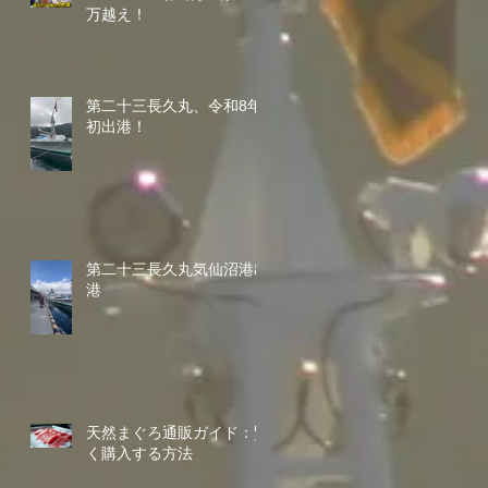
万越え！
第二十三長久丸、令和8年
初出港！
第二十三長久丸気仙沼港出
港
天然まぐろ通販ガイド：賢
く購入する方法