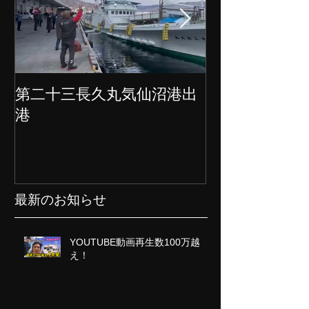
第二十三長久丸気仙沼港出
水産大国日本
港
クト始動
最新のお知らせ
YOUTUBE動画再生数100万越
え！