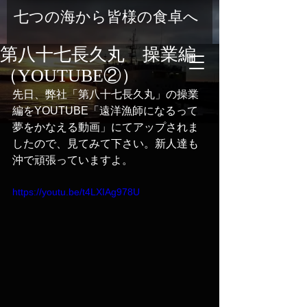
七つの海から皆様の食卓へ
第八十七長久丸 操業編
（YOUTUBE②）
先日、弊社「第八十七長久丸」の操業
編をYOUTUBE「遠洋漁師になるって
夢をかなえる動画」にてアップされま
したので、見てみて下さい。新人達も
沖で頑張っていますよ。
https://youtu.be/t4LXIAg978U