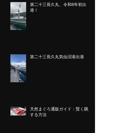
第二十三長久丸、令和8年初出
港！
第二十三長久丸気仙沼港出港
天然まぐろ通販ガイド：賢く購入
する方法