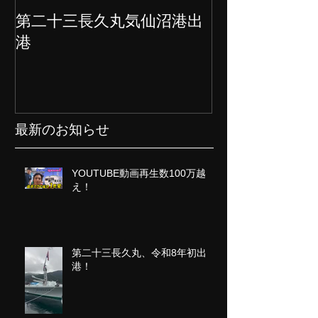
第二十三長久丸気仙沼港出
水産大国日本
港
クト始動
最新のお知らせ
YOUTUBE動画再生数100万越
え！
第二十三長久丸、令和8年初出
港！