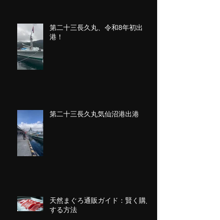
第二十三長久丸、令和8年初出
港！
第二十三長久丸気仙沼港出港
天然まぐろ通販ガイド：賢く購入
する方法