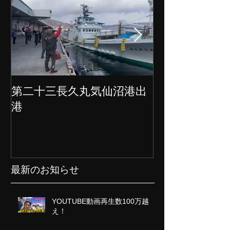
第二十三長久丸気仙沼港出
水産大国日本
港
クト始動
最新のお知らせ
YOUTUBE動画再生数100万越
え！