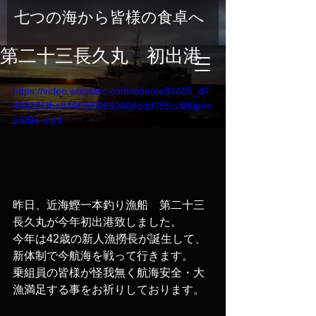
七つの海から皆様の食卓へ
第二十三長久丸 初出港
https://video.wixstatic.com/video/e84405_d7
43838f3ba846f5b50650466ddd795c/480p/m
p4/file.mp4
昨日、近海鰹一本釣り漁船　第二十三
長久丸が今年初出港致しました。
今年は42歳の新人漁撈長が誕生して、
新体制で今航海を戦って行きます。
乗組員の皆様が怪我無く航海安全・大
漁満足する事をお祈りしております。