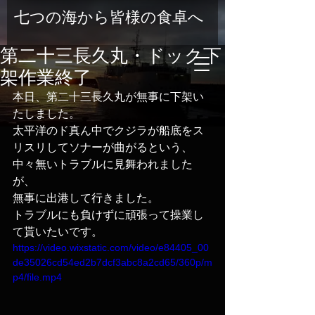
七つの海から皆様の食卓へ
第二十三長久丸・ドック下
架作業終了
本日、第二十三長久丸が無事に下架い
たしました。
太平洋のド真ん中でクジラが船底をス
リスリしてソナーが曲がるという、
中々無いトラブルに見舞われました
が、
無事に出港して行きました。
トラブルにも負けずに頑張って操業し
て貰いたいです。
https://video.wixstatic.com/video/e84405_00
de35026cd54ed2b7dcf3abc8a2cd65/360p/m
p4/file.mp4