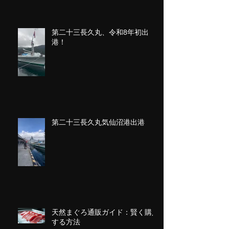
第二十三長久丸、令和8年初出
港！
第二十三長久丸気仙沼港出港
天然まぐろ通販ガイド：賢く購入
する方法