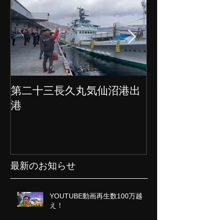
第二十三長久丸気仙沼港出
水産大国日本
港
クト始動
最新のお知らせ
YOUTUBE動画再生数100万越
え！