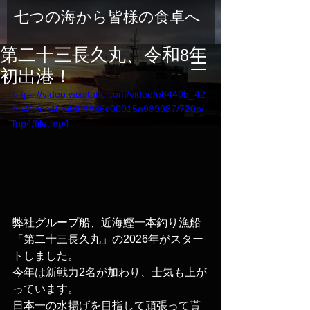
七つの海から皆様の食卓へ
第二十三長久丸、令和8年
初出港！
https://video.wixstatic.com/video/e84405_42
5a49cce40e4809836c00015a989987/720p/
mp4/file.mp4
弊社グループ船、近海鰹一本釣り漁船
「第二十三長久丸」の2026年がスター
トしました。
今年は新戦力2名が加わり、士気も上が
っています。
日本一の水揚げを目指して頑張って貰