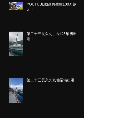
YOUTUBE動画再生数100万越
え！
第二十三長久丸、令和8年初出
港！
第二十三長久丸気仙沼港出港