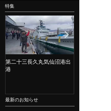
特集
第二十三長久丸気仙沼港出
水産大国日本
港
クト始動
最新のお知らせ