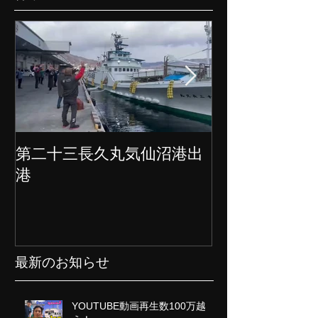
第二十三長久丸気仙沼港出
水産大国日本
港
クト始動
最新のお知らせ
YOUTUBE動画再生数100万越