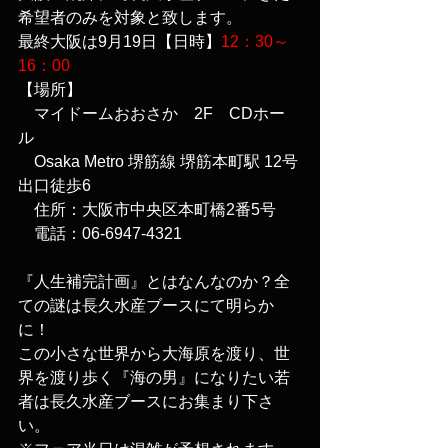
希望者のみを対象と致します。
最終大阪は9月19日【日時】
12：30～
16：00
【場所】
　マイドームおおさか　2F　CDホー
ル 
　Osaka Metro 堺筋線 堺筋本町駅 12号
出口徒歩6
　住所：大阪市中央区本町橋2番5号
　電話：06-6947-4321
『人生補完計画』とはなんなのか？全
ての謎は長久水産ブースにて明らか
に！
この小さな世界から大海原を渡り、世
界を渡り歩く『海の男』になりたい若
者は長久水産ブースにお集まり下さ
い。