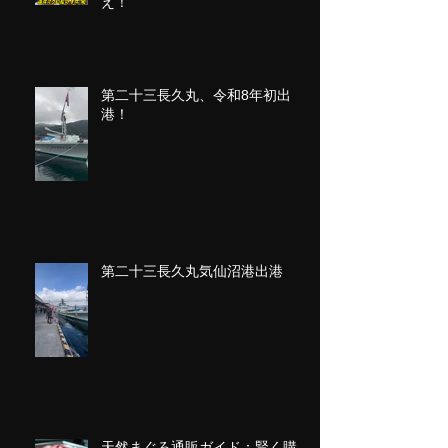
え！
第二十三長久丸、令和8年初出
港！
第二十三長久丸気仙沼港出港
天然まぐろ通販ガイド：賢く購入