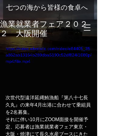
七つの海から皆様の食卓へ
漁業就業者フェア２０２
２ 大阪開催
https://video.wixstatic.com/video/e84405_35
a862ab13164b289dba5190c52df824/1080p/
mp4/file.mp4
次世代型遠洋延縄鮪漁船『第八十七長
久丸』の来年4月出港に合わせて乗組員
を2名募集。
それに伴い10月にZOOM面接を開催予
定、応募者は漁業就業者フェア東京・
大阪・焼津にて長久水産ブースにきた