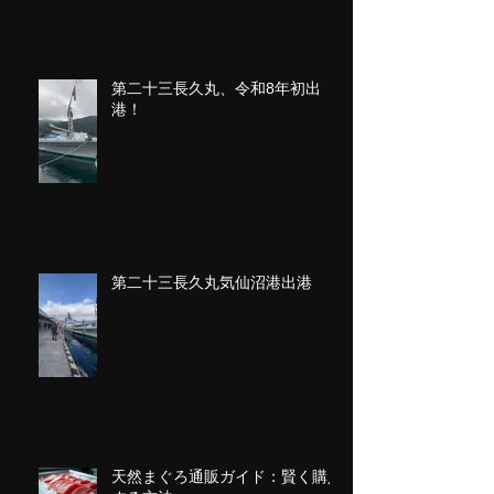
第二十三長久丸、令和8年初出
港！
第二十三長久丸気仙沼港出港
天然まぐろ通販ガイド：賢く購入