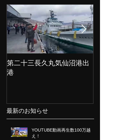
第二十三長久丸気仙沼港出
水産大国日本
港
クト始動
最新のお知らせ
YOUTUBE動画再生数100万越
え！