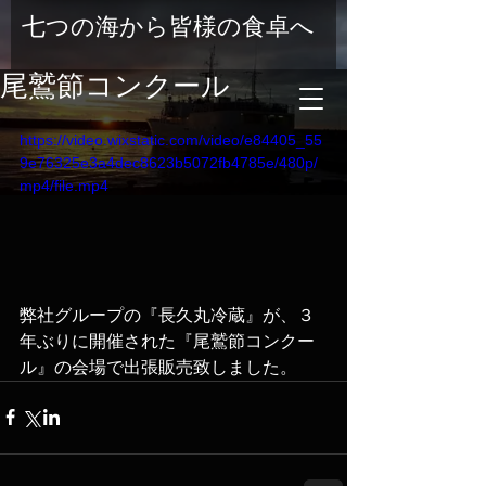
七つの海から皆様の食卓へ
尾鷲節コンクール
https://video.wixstatic.com/video/e84405_55
9e76325e3a4dec8623b5072fb4785e/480p/
mp4/file.mp4
弊社グループの『長久丸冷蔵』が、３
年ぶりに開催された『尾鷲節コンクー
ル』の会場で出張販売致しました。