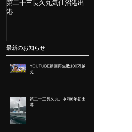
第二十三長久丸気仙沼港出
水産大国日本
港
クト始動
最新のお知らせ
YOUTUBE動画再生数100万越
え！
第二十三長久丸、令和8年初出
港！