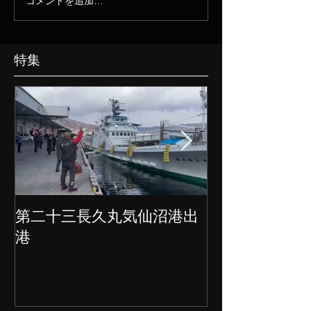
コメントを追加…
特集
第二十三長久丸気仙沼港出
水産大国日本
港
クト始動