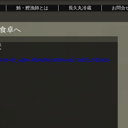
鮪・鰹漁師とは
長久丸冷蔵
お問合
食卓へ
景
deo/e84405_a966c45b0e9f4a979f4ee1c75ef0f1c3/1080p/