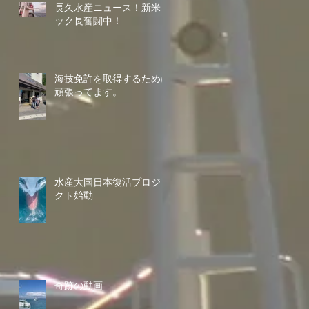
長久水産ニュース！新米コ
ック長奮闘中！
海技免許を取得するために
頑張ってます。
水産大国日本復活プロジェ
クト始動
奇跡の動画