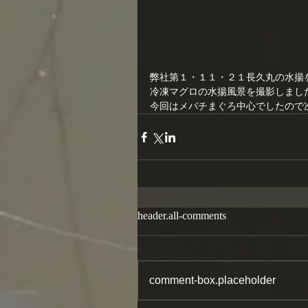
弊社第１・１１・２１長久丸の水揚
冷凍マグロの水揚風景を撮影しまし
今回はメバチまぐろ中心でしたので
header.all-comments
comment-box.placeholder