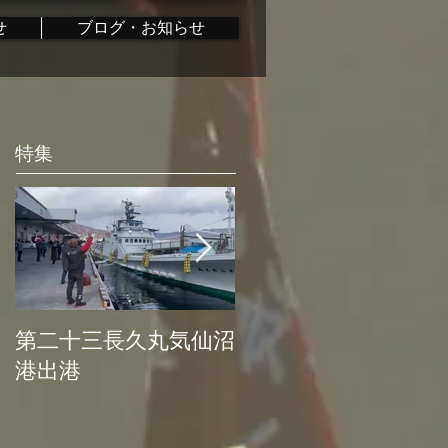
せ
ブログ・お知らせ
特集
第二十三長久丸気仙沼
水産大国日本復活プ
港出港
ロジェクト始動