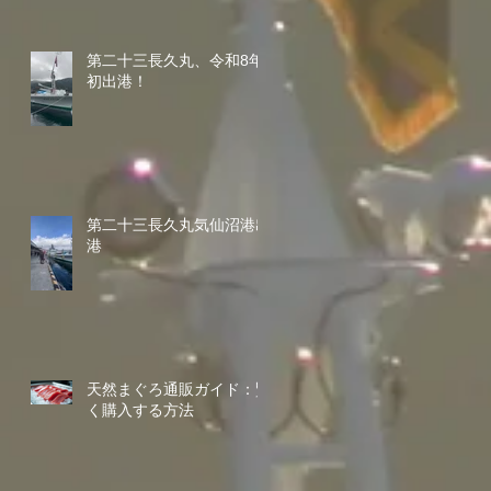
第二十三長久丸、令和8年
初出港！
第二十三長久丸気仙沼港出
港
天然まぐろ通販ガイド：賢
く購入する方法