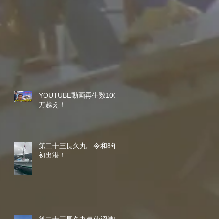
YOUTUBE動画再生数100
万越え！
第二十三長久丸、令和8年
初出港！