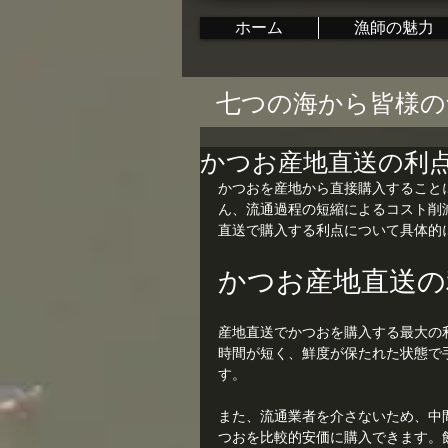
ホーム
漁師の魅力
七つの海から皆様の
かつお産地直送の利
かつおを産地から直接購入すること
ん、流通過程の短縮によるコスト削
直送で購入する利点について具体的
かつお産地直送の
産地直送でかつおを購入する最大の
時間が短く、鮮度が保たれた状態で
す。
また、流通業者を介さないため、中
つおを比較的安価に購入できます。