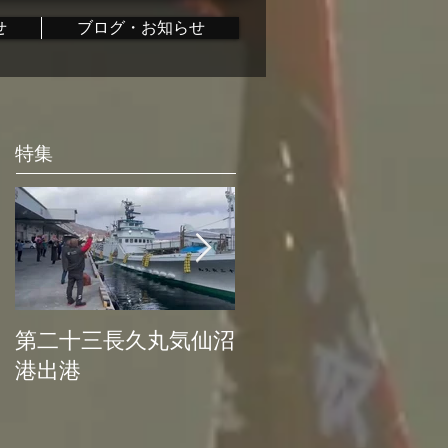
せ
ブログ・お知らせ
特集
第二十三長久丸気仙沼
水産大国日本復活プ
港出港
ロジェクト始動