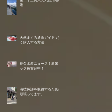
第二十三長久丸気仙沼港出
港
天然まぐろ通販ガイド：賢
く購入する方法
長久水産ニュース！新米コ
ック長奮闘中！
海技免許を取得するために
頑張ってます。