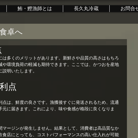
鮪・鰹漁師とは
長久丸冷蔵
お問合
食卓へ
点
には多くのメリットがあります。新鮮さや品質の高さはもちろ
減や環境負荷の軽減も期待できます。ここでは、かつおを産地
に説明いたします。
利点
利点は、鮮度の良さです。漁獲後すぐに発送されるため、流通
手元に届きます。これにより、味や食感が格段に良くなりま
間マージンが発生しません。結果として、消費者は高品質なか
飲食店にとっても、コストパフォーマンスの高い仕入れが可能