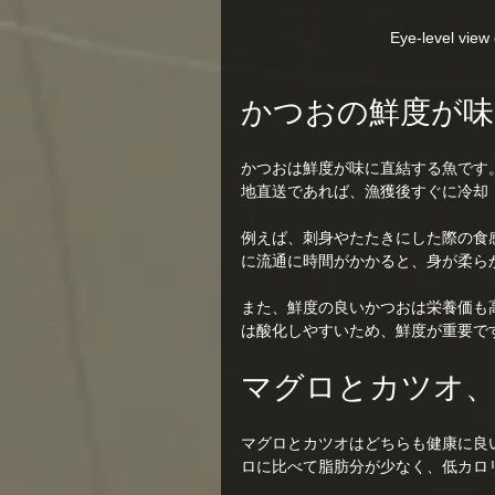
Eye-level view o
かつおの鮮度が味
かつおは鮮度が味に直結する魚です
地直送であれば、漁獲後すぐに冷却
例えば、刺身やたたきにした際の食
に流通に時間がかかると、身が柔ら
また、鮮度の良いかつおは栄養価も高
は酸化しやすいため、鮮度が重要で
マグロとカツオ
マグロとカツオはどちらも健康に良
ロに比べて脂肪分が少なく、低カロ